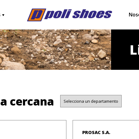
s
Nos
L
da cercana
PROSAC S.A.